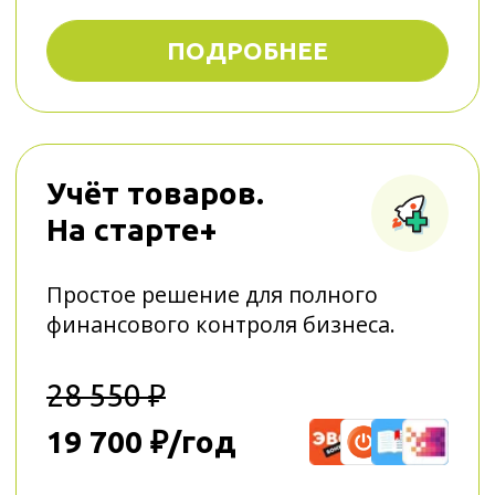
Учёт товаров.
Всё в порядке
Торговля без бумажных документов,
чековой ленты и расходов
на рекламу.
29 750 ₽
19 900 ₽/год
ПОДРОБНЕЕ
Учёт товаров.
Полный вперёд
Сокращение расходов на 30%
и автоматизация рутины.