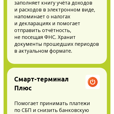
Плюс
Помогает принимать платежи
по СБП и снизить банковскую
комиссию до 0,4%. Облегчает
обслуживание кассы.
Автоматически и своевременно
обновляет кассу под изменения
закона, укорачивает чеки на 15%
или отправляет электронные,
экономя вам до 36 000 рублей
в год. Ускоряет печать на 30%.
ЭвоБонус
Увеличивает доход. Помогает без
айтишников и маркетологов
настроить скидки, акции
и бонусные программы, чтобы
клиенты возвращались и тратили
больше.