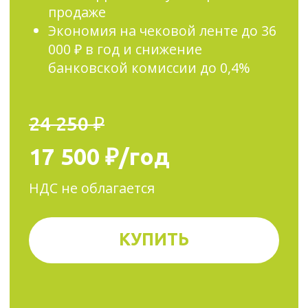
ЭвоБонус
Увеличивает доход. Помогает без
айтишников и маркетологов
настроить скидки, акции
и бонусные программы, чтобы
клиенты возвращались и тратили
больше.
Учёт товаров.
На старте+