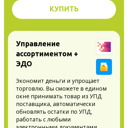
документы прошедших периодов
в актуальном формате.
Смарт-терминал
Плюс
Помогает принимать платежи
по СБП и снизить банковскую
комиссию до 0,4%. Облегчает
обслуживание кассы.
Автоматически и своевременно
обновляет кассу под изменения
закона, укорачивает чеки на 15%
или отправляет электронные,
экономя вам до 36 000 рублей
в год. Ускоряет печать на 30%.
ЭвоБонус