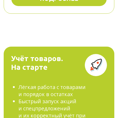
без товароведа и загрузки
кассира. Вы сможете
самостоятельно управлять
остатками: вовремя делать
закупки и следить, чтобы
на полках не было просрочки,
не привлекая инженеров
на выезде.
Смарт-терминал
Плюс
Помогает принимать платежи
по СБП и снизить банковскую
комиссию до 0,4%. Облегчает
обслуживание кассы.
Автоматически и своевременно
обновляет кассу под изменения
закона, укорачивает чеки на 15%
или отправляет электронные,
экономя вам до 36 000 рублей
в год. Ускоряет печать на 30%.