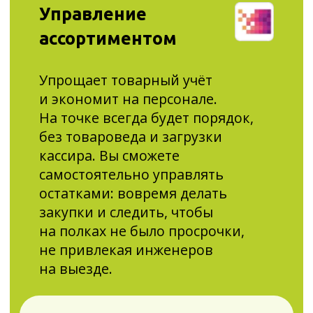
Лёгкая работа с товарами
и порядок в остатках
Порядок в бухгалтерских
документах
Экономия до 36 000 ₽ на чековой
ленте и снижение банковской
комиссии до 0,4%
Быстрый запуск акций
и спецпредложений
и их корректный учёт при
продаже
28 550 ₽
19 700 ₽/год
НДС не облагается
КУПИТЬ