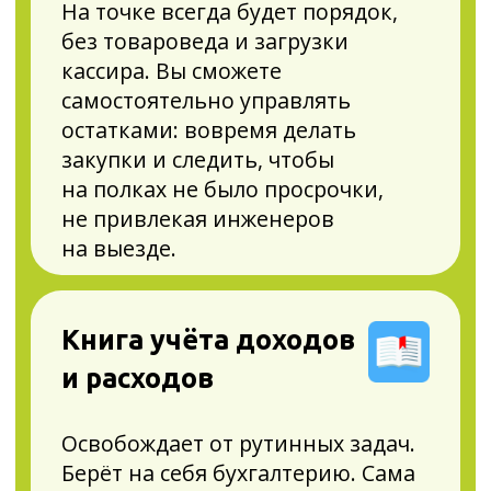
Управление
ассортиментом +
ЭДО
Экономит деньги и упрощает
торговлю. Вы сможете в едином
окне принимать товар из УПД
поставщика, автоматически
обновлять остатки по УПД,
работать с любыми
электронными документами
прямо на кассе. Бесплатно
обмениваться документами
с клиентами любого из 4
популярных операторов ЭДО
в режиме 1 окна без
дополнительных настроек.
Смарт-терминал