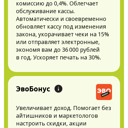
Учёт товаров.
Полный вперёд
Мгновенная приёмка
и автоматическое обновление
остатков
4 оператора ЭДО прямо на кассе
Порядок в бухгалтерских
документах
Экономия до 36 000 ₽ на чековой
ленте и снижение банковской
комиссии до 0,4%
Быстрый запуск акций
и спецпредложений