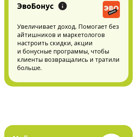
заполняет книгу учёта доходов
и расходов в электронном виде,
напоминает о налогах
и декларациях и помогает
отправить отчётность,
не посещая ФНС. Хранит
документы прошедших периодов
в актуальном формате.
Смарт-терминал
Плюс
Помогает принимать платежи
по СБП и снизить банковскую
комиссию до 0,4%. Облегчает
обслуживание кассы.
Автоматически и своевременно
обновляет кассу под изменения
закона, укорачивает чеки на 15%
или отправляет электронные,
экономя вам до 36 000 рублей