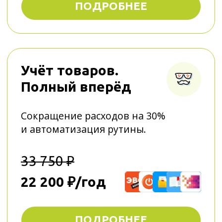
продаже
Экономия на чековой ленте до 36
000 ₽ в год и снижение
банковской комиссии до 0,4%
24 250 ₽
17 500 ₽/год
НДС не облагается
КУПИТЬ
Управление
ассортиментом
Упрощает товарный учёт
и экономит на персонале.
На точке всегда будет порядок,