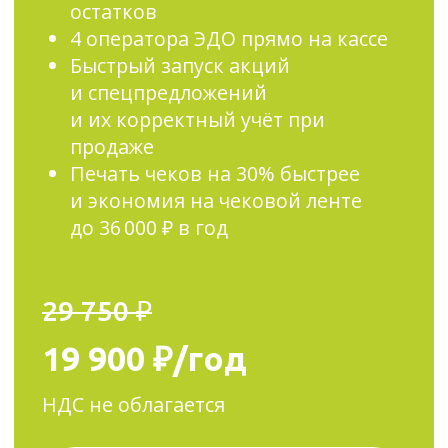
обновлять остатки по УПД,
работать с любыми
электронными документами
прямо на кассе. Бесплатно
обмениваться документами
с клиентами любого из 4
популярных операторов ЭДО
в режиме 1 окна без
дополнительных настроек.
Книга учёта доходов
и расходов
Освобождает от рутинных задач.
Берёт на себя бухгалтерию. Сама
заполняет книгу учёта доходов
и расходов в электронном виде,
напоминает о налогах
и декларациях и помогает
отправить отчётность,
не посещая ФНС. Хранит