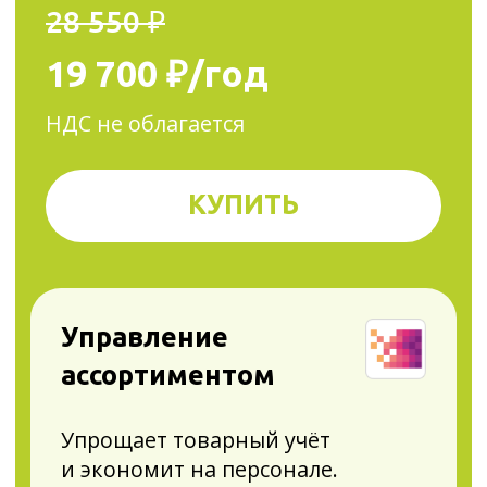
Мгновенная приёмка
и автоматическое обновление
остатков
4 оператора ЭДО прямо на кассе
Быстрый запуск акций
и спецпредложений
и их корректный учёт при
продаже
Печать чеков на 30% быстрее
и экономия на чековой ленте
до 36 000 ₽ в год
29 750 ₽
19 900 ₽/год
НДС не облагается
КУПИТЬ