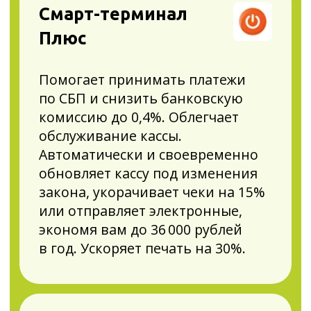
Управление
ассортиментом
Упрощает товарный учёт
и экономит на персонале.
На точке всегда будет порядок,
без товароведа и загрузки
кассира. Вы сможете
самостоятельно управлять
остатками: вовремя делать
закупки и следить, чтобы
на полках не было просрочки,
не привлекая инженеров
на выезде.
Книга учёта доходов
и расходов
Освобождает от рутинных задач.
Берёт на себя бухгалтерию. Сама